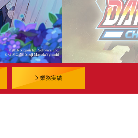
©2016 Nippon Ichi Software, Inc.
© G-MODE, Shoji Masuda/Pyramid
業務実績